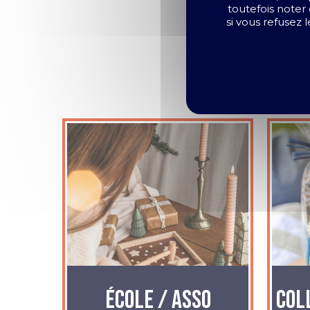
toutefois noter 
si vous refusez
ÉCOLE / ASSO
Col