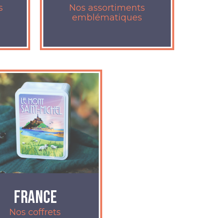
s
Nos assortiments
emblématiques
France
Nos coffrets