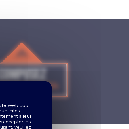
Composez
CTIONNEZ votre Ballotin
sez vos chocolats préférés
TRE BALLOTIN
alidez... et dégustez !
 site Web pour
publicités
entement à leur
as accepter les
sant. Veuillez