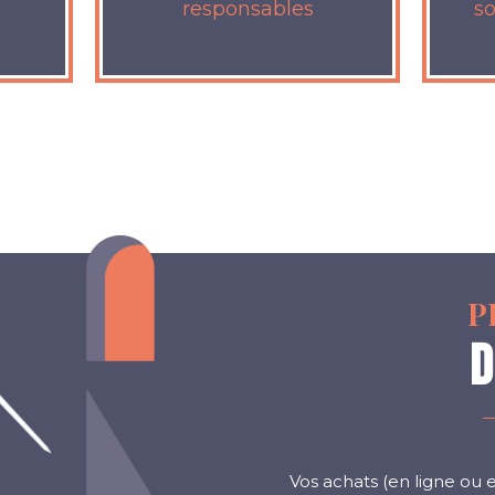
responsables
s
P
D
Vos achats (en ligne ou 