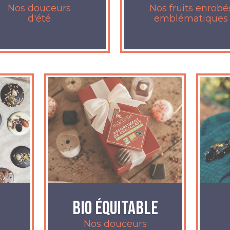
Nos douceurs
Nos fruits enrobé
d'été
emblématiques
Bio équitable
Nos douceurs