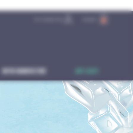
SE CONNECTER
PANIER
0
Notre manufacture
Anti-gaspi