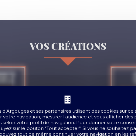
VOS CRÉATIONS
sez
e
SÉLE
e
Choisis
TIN
VO
nnalisée
V
s d’Argouges et
ses partenaires
utilisent des cookies sur ce
 votre navigation, mesurer l’audience et vous afficher des 
 selon votre profil de navigation. Pour donner votre cons
ppuyez sur le bouton "Tout accepter". Si vous ne souhaitez p
 pouvez tout de même continuer votre navigation en les refu