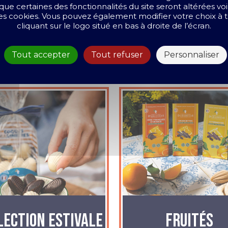
que certaines des fonctionnalités du site seront altérées vo
 les cookies. Vous pouvez également modifier votre choix 
NOS COLLECTIONS
cliquant sur le logo situé en bas à droite de l’écran.
Tout accepter
Tout refuser
Personnaliser
lection Estivale
Fruités