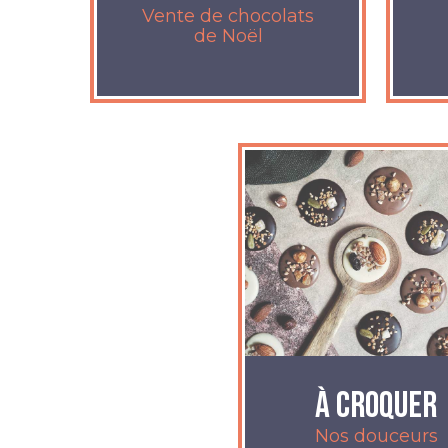
Vente de chocolats
de Noël
À croquer
Nos douceurs