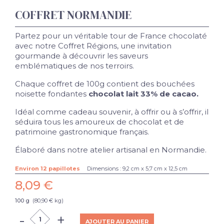
COFFRET NORMANDIE
Partez pour un véritable tour de France chocolaté
avec notre Coffret Régions, une invitation
gourmande à découvrir les saveurs
emblématiques de nos terroirs.
Chaque coffret de 100g contient des bouchées
noisette fondantes
chocolat lait 33% de cacao.
Idéal comme cadeau souvenir, à offrir ou à s’offrir, il
séduira tous les amoureux de chocolat et de
patrimoine gastronomique français.
Élaboré dans notre atelier artisanal en Normandie.
Environ 12 papillotes
Dimensions : 9,2 cm x 5,7 cm x 12,5 cm
8,09 €
100 g
(80,90 € kg)
-
+
AJOUTER AU PANIER