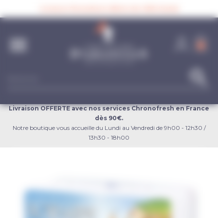
Panneau de gestion des cookies
Livraison Chronofresh offerte dès 90€ d’achat

0
search
Livraison OFFERTE avec nos services Chronofresh en France
dès 90€.
Notre boutique vous accueille du Lundi au Vendredi de 9h00 - 12h30 /
13h30 - 18h00