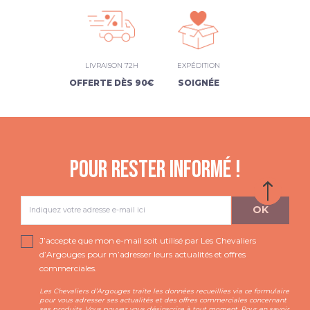
LIVRAISON 72H
EXPÉDITION
OFFERTE DÈS 90€
SOIGNÉE
POUR RESTER INFORMÉ !
J’accepte que mon e-mail soit utilisé par Les Chevaliers
d’Argouges pour m’adresser leurs actualités et offres
commerciales.
Les Chevaliers d’Argouges traite les données recueillies via ce formulaire
pour vous adresser ses actualités et des offres commerciales concernant
ses produits. Vous pouvez vous désinscrire à tout moment. Pour en savoir