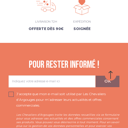
LIVRAISON 72H
EXPÉDITION
OFFERTE DÈS 90€
SOIGNÉE
POUR RESTER INFORMÉ !
J’accepte que mon e-mail soit utilisé par Les Chevaliers
d’Argouges pour m’adresser leurs actualités et offres
commerciales.
Les Chevaliers d’Argouges traite les données recueillies via ce formulaire
pour vous adresser ses actualités et des offres commerciales concernant
ses produits. Vous pouvez vous désinscrire à tout moment. Pour en savoir
plus sur la gestion de vos données personnelles et pour exercer vos