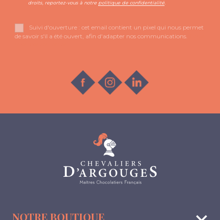
droits, reportez-vous à notre
politique de confidentialité
.
Suivi d'ouverture : cet email contient un pixel qui nous permet
de savoir s'il a été ouvert, afin d'adapter nos communications.
Gérer
mon consentement
keyboard_arrow_down
NOTRE BOUTIQUE