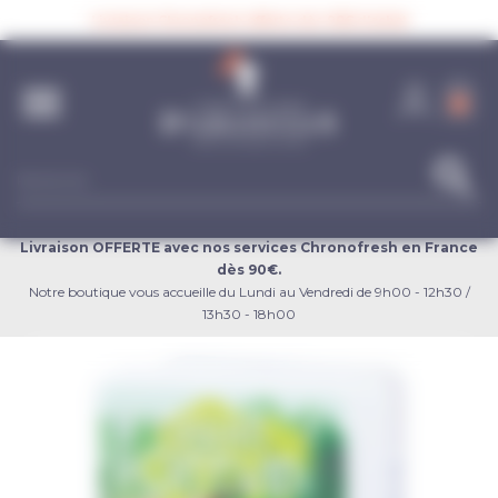
Panneau de gestion des cookies
Livraison Chronofresh offerte dès 90€ d’achat

0
search
Livraison OFFERTE avec nos services Chronofresh en France
dès 90€.
Notre boutique vous accueille du Lundi au Vendredi de 9h00 - 12h30 /
13h30 - 18h00