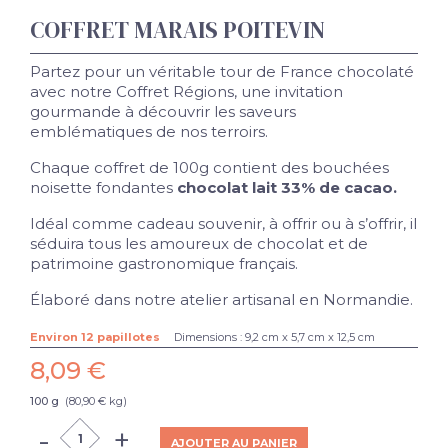
COFFRET MARAIS POITEVIN
Partez pour un véritable tour de France chocolaté
avec notre Coffret Régions, une invitation
gourmande à découvrir les saveurs
emblématiques de nos terroirs.
Chaque coffret de 100g contient des bouchées
noisette fondantes
chocolat lait 33% de cacao.
Idéal comme cadeau souvenir, à offrir ou à s’offrir, il
séduira tous les amoureux de chocolat et de
patrimoine gastronomique français.
Élaboré dans notre atelier artisanal en Normandie.
Environ 12 papillotes
Dimensions : 9,2 cm x 5,7 cm x 12,5 cm
8,09 €
100 g
(80,90 € kg)
-
+
AJOUTER AU PANIER