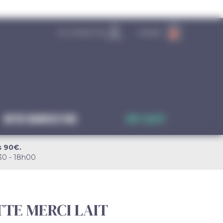
SE CONNECTER
PANIER
0
Notre manufacture
Anti-gaspi
s 90€.
30 - 18h00
TE MERCI LAIT