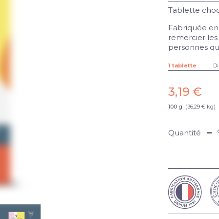
Tablette choco
Fabriquée en 
remercier les
personnes qu
1 tablette
Di
3,19 €
100 g
(36,29 € kg)
-
Quantité