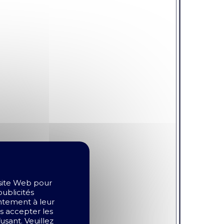
 site Web pour
publicités
entement à leur
as accepter les
sant. Veuillez