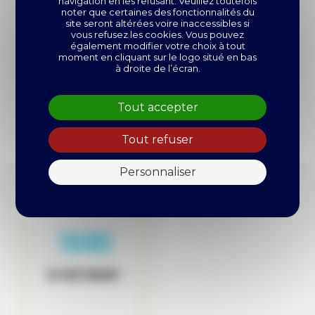
navigation en les refusant. Veuillez toutefois
noter que certaines des fonctionnalités du
site seront altérées voire inaccessibles si
vous refusez les cookies. Vous pouvez
15233
€
également modifier votre choix à tout
+/-
116
moment en cliquant sur le logo situé en bas
à droite de l’écran.
DE PRIME DE
PRODUCTEUR.RICE.S
DÉVELOPPEMENT
BÉNÉFICIAIRES*
Tout accepter
GÉNÉRÉE
Tout refuser
Personnaliser
18
ANS
DE PARTENARIAT