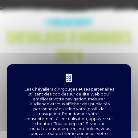
L'engagement
Chevaliers d'Argouges
2024
100
%
642362
Les Chevaliers d’Argouges et
ses partenaires
utilisent des cookies sur ce site Web pour
DE NOS PRODUITS
améliorer votre navigation, mesurer
LABELLISÉS SONT
l’audience et vous afficher des publicités
UVC LABELLISÉES
ÉGALEMENT ISSUS DE
personnalisées selon votre profil de
VENDUES
navigation. Pour donner votre
L’AGRICULTURE
consentement à leur utilisation, appuyez sur
BIOLOGIQUE
le bouton "Tout accepter". Si vous ne
souhaitez pas accepter les cookies, vous
pouvez tout de même continuer votre