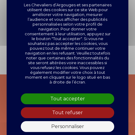
Les Chevaliers d’Argouges et
ses partenaires
utilisent des cookies sur ce site Web pour
FABRICATION
FABRICATION
PAIEMENT
améliorer votre navigation, mesurer
l’audience et vous afficher des publicités
ARTISANALE
FRANÇAISE
SÉCURISÉ
personnalisées selon votre profil de
navigation. Pour donner votre
consentement à leur utilisation, appuyez sur
le bouton "Tout accepter". Si vous ne
souhaitez pas accepter les cookies, vous
pouvez tout de même continuer votre
LIVRAISON 72H
EXPÉDITION
navigation en les refusant. Veuillez toutefois
noter que certaines des fonctionnalités du
OFFERTE DÈS 90€
SOIGNÉE
site seront altérées voire inaccessibles si
vous refusez les cookies. Vous pouvez
également modifier votre choix à tout
moment en cliquant sur le logo situé en bas
à droite de l’écran.
POUR RESTER INFORMÉ !
Tout accepter
Tout refuser
Personnaliser
J’accepte que mon e-mail soit utilisé par Les Chevaliers
d’Argouges pour m’adresser leurs actualités et offres