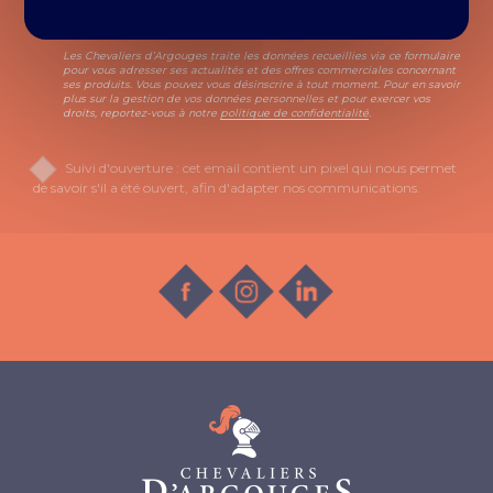
commerciales.
Les Chevaliers d’Argouges traite les données recueillies via ce formulaire
pour vous adresser ses actualités et des offres commerciales concernant
ses produits. Vous pouvez vous désinscrire à tout moment. Pour en savoir
plus sur la gestion de vos données personnelles et pour exercer vos
droits, reportez-vous à notre
politique de confidentialité
.
Suivi d'ouverture : cet email contient un pixel qui nous permet
de savoir s'il a été ouvert, afin d'adapter nos communications.
Gérer
mon consentement