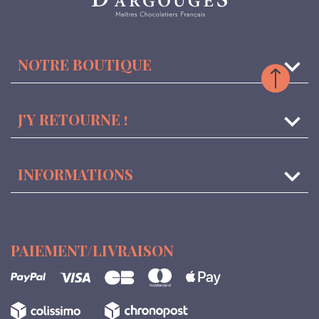
keyboard_arrow_down
NOTRE BOUTIQUE

J'Y RETOURNE !

INFORMATIONS
PAIEMENT/LIVRAISON