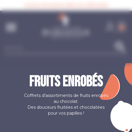
Panneau de gestion des cookies
Livraison Chronofresh offerte dès 90€ d’achat

0
search
FRUITS ENROBÉS
Coffrets d’assortiments de fruits enrobés
au chocolat.
Des douceurs fruitées et chocolatées
pour vos papilles !