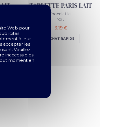
LAIT
TABLETTE PARIS LAIT
Chocolat lait
100 g
 site Web pour
3,19 €
publicités
entement à leur
ACHAT RAPIDE
as accepter les
sant. Veuillez
ire inaccessibles
à tout moment en