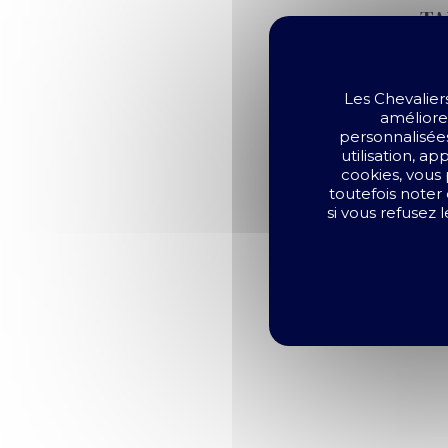
TA
Les Chevalier
améliorer
personnalisées
utilisation, a
cookies, vous
toutefois noter 
si vous refusez