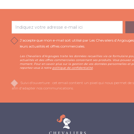
J’accepte que mon e-mail soit utilisé par Les Chevaliers d’Argouge
leurs actualités et offres commerciales.
Les Chevaliers d’Argouges traite les données recueillies via ce formulaire po
actualités et des offres commerciales concernant ses produits. Vous pouvez vo
moment. Pour en savoir plus sur la gestion de vos données personnelles et po
reportez-vous à notre
politique de confidentialité
.
Suivi d'ouverture : cet email contient un pixel qui nous permet de sav
afin d'adapter nos communications.
Gérer mon consentement