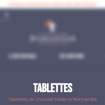
Livraison Chronofresh offerte dès 90€ d’achat
search
Le Bio équitable
Vos créations
TABLETTES
Tablettes de chocolat Made in Normandie