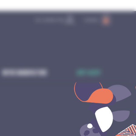
SE CONNECTER
PANIER
0
Notre manufacture
Anti-gaspi