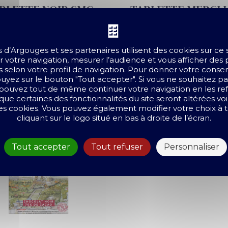
BLETTE NOIR SMC
TABLETTE MERCI 
Chocolat noir
Chocolat lait
100 g
100 g
s d’Argouges et
ses partenaires
utilisent des cookies sur ce
3,19 €
3,19 €
 votre navigation, mesurer l’audience et vous afficher des 
 selon votre profil de navigation. Pour donner votre cons
ACHAT RAPIDE
ACHAT RAPIDE
ppuyez sur le bouton "Tout accepter". Si vous ne souhaitez p
 pouvez tout de même continuer votre navigation en les refu
que certaines des fonctionnalités du site seront altérées vo
 les cookies. Vous pouvez également modifier votre choix 
cliquant sur le logo situé en bas à droite de l’écran.
Tout accepter
Tout refuser
Personnaliser