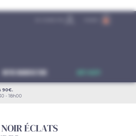
SE CONNECTER
PANIER
0
Notre manufacture
Anti-gaspi
s 90€.
30 - 18h00
 NOIR ÉCLATS