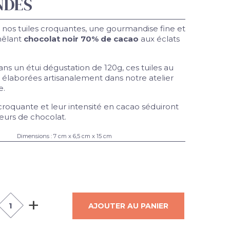
NDES
nos tuiles croquantes, une gourmandise fine et
mêlant
chocolat noir 70% de cacao
aux éclats
ns un étui dégustation de 120g, ces tuiles au
 élaborées artisanalement dans notre atelier
e.
croquante et leur intensité en cacao séduiront
eurs de chocolat.
Dimensions : 7 cm x 6,5 cm x 15 cm
+
AJOUTER AU PANIER