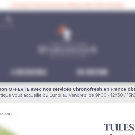
Livraison Chronofresh offerte dès 90€ d’achat
search
Le Bio équitable
Vos créations
ison OFFERTE avec nos services Chronofresh en France dè
tique vous accueille du Lundi au Vendredi de 9h00 - 12h30 / 13h
D’AMANDES
TUILES