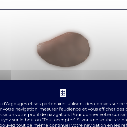
TUILE AMANDE
Chocolat noir 70% de cacao
s d’Argouges et
ses partenaires
utilisent des cookies sur ce
 votre navigation, mesurer l’audience et vous afficher des 
 selon votre profil de navigation. Pour donner votre cons
ppuyez sur le bouton "Tout accepter". Si vous ne souhaitez p
 pouvez tout de même continuer votre navigation en les refu