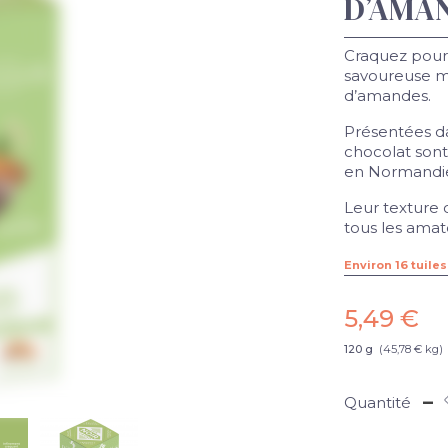
D’AMA
Craquez pour 
savoureuse 
d’amandes.
Présentées da
chocolat sont
en Normandi
Leur texture 
tous les amat
Environ 16 tuiles
5,49 €
120 g
(45,78 € kg)
-
Quantité