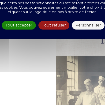
que certaines des fonctionnalités du site seront altérées vo
 les cookies. Vous pouvez également modifier votre choix 
cliquant sur le logo situé en bas à droite de l’écran.
Tout accepter
Tout refuser
Personnaliser