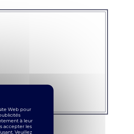
 site Web pour
publicités
entement à leur
as accepter les
sant. Veuillez